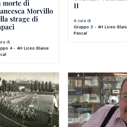
 morte di
II
ancesca Morvillo
lla strage di
A cura di
apaci
Gruppo 3 - 4H Liceo Blai
Pascal
ura di
ppo 4 - 4H Liceo Blaise
cal