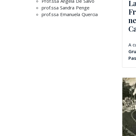
Prof.ssa Angela De Salvo
La
prof.ssa Sandra Penge
Fr
prof.ssa Emanuela Quercia
ne
C
A c
Gru
Pas