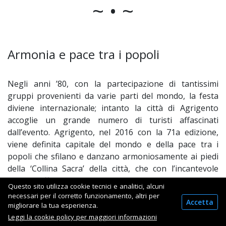
~ • ~
Armonia e pace tra i popoli
Negli anni ’80, con la partecipazione di tantissimi
gruppi provenienti da varie parti del mondo, la festa
diviene internazionale; intanto la città di Agrigento
accoglie un grande numero di turisti affascinati
dall’evento. Agrigento, nel 2016 con la 71a edizione,
viene definita capitale del mondo e della pace tra i
popoli che sfilano e danzano armoniosamente ai piedi
della ‘Collina Sacra’ della città, che con l’incantevole
valle si offrono all’attenzione del mondo. Il Festival è
Questo sito utilizza cookie tecnici e analitici, alcuni
storia, arte, folklore, natura, cultura, ospitalità e
necessari per il corretto funzionamento, altri per
Accetta
gastronomia. La Sagra diviene, così, l’expo del folklore
migliorare la tua esperienza.
con il suo tripudio di colori, con le musiche
Leggi la cookie policy per maggiori informazioni