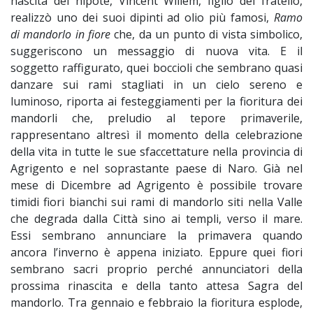
nascita del nipote, Vincent Willem, figlio del fratello,
realizzò uno dei suoi dipinti ad olio più famosi,
Ramo
di mandorlo in fiore
che, da un punto di vista simbolico,
suggeriscono un messaggio di nuova vita. E il
soggetto raffigurato, quei boccioli che sembrano quasi
danzare sui rami stagliati in un cielo sereno e
luminoso, riporta ai festeggiamenti per la fioritura dei
mandorli che, preludio al tepore primaverile,
rappresentano altresì il momento della celebrazione
della vita in tutte le sue sfaccettature nella provincia di
Agrigento e nel soprastante paese di Naro. Già nel
mese di Dicembre ad Agrigento è possibile trovare
timidi fiori bianchi sui rami di mandorlo siti nella Valle
che degrada dalla Città sino ai templi, verso il mare.
Essi sembrano annunciare la primavera quando
ancora l’inverno è appena iniziato. Eppure quei fiori
sembrano sacri proprio perché annunciatori della
prossima rinascita e della tanto attesa Sagra del
mandorlo. Tra gennaio e febbraio la fioritura esplode,