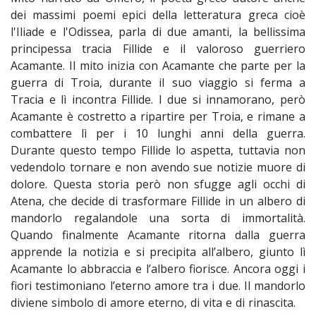
dei massimi poemi epici della letteratura greca cioè
l'Iliade e l'Odissea, parla di due amanti, la bellissima
principessa tracia Fillide e il valoroso guerriero
Acamante. Il mito inizia con Acamante che parte per la
guerra di Troia, durante il suo viaggio si ferma a
Tracia e lì incontra Fillide. I due si innamorano, però
Acamante è costretto a ripartire per Troia, e rimane a
combattere lì per i 10 lunghi anni della guerra.
Durante questo tempo Fillide lo aspetta, tuttavia non
vedendolo tornare e non avendo sue notizie muore di
dolore. Questa storia però non sfugge agli occhi di
Atena, che decide di trasformare Fillide in un albero di
mandorlo regalandole una sorta di immortalità.
Quando finalmente Acamante ritorna dalla guerra
apprende la notizia e si precipita all’albero, giunto lì
Acamante lo abbraccia e l’albero fiorisce. Ancora oggi i
fiori testimoniano l’eterno amore tra i due. Il mandorlo
diviene simbolo di amore eterno, di vita e di rinascita.