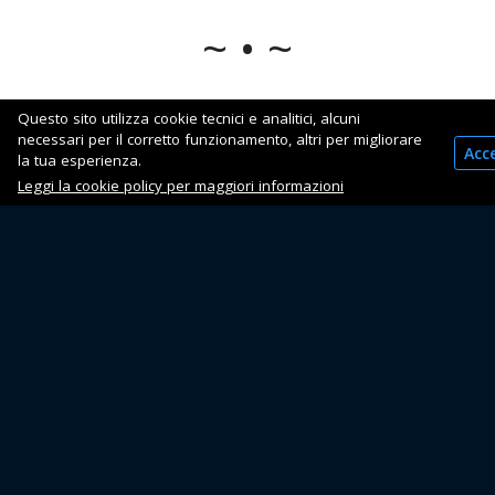
~ • ~
Questo sito utilizza cookie tecnici e analitici, alcuni
necessari per il corretto funzionamento, altri per migliorare
Acc
Bibliografia
la tua esperienza.
Leggi la cookie policy per maggiori informazioni
RIFIUTI – Incendio “Eco X”: da Pomezia ad Avezzano
– SITe.it
https://youmedia.fanpage.it/video/aa/WQ38AeSwSNo
Incendio Eco X di Pomezia: una montagna di
materiale tossico abbandonata a sé stessa -
Protezione Civile, Il Giornale della
Eco-X: tutta la verità (e gli ultimi aggiornamenti) sul
disastro ambientale del 5 maggio 2017