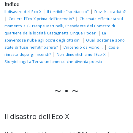
Indice
|
|
Il disastro dell'Eco X
Il terribile "spettacolo"
Dov' è accaduto?
|
|
Cos'era l'Eco X prima dell'incendio?
Chiamata effettuata sul
momento a Giuseppe Martinelli, Presidente del Comitato di
|
quartiere della località Castagnetta Cinque Poderi
La
|
spaventosa nube agli occhi degli cittadini
Quali sostanze sono
|
|
state diffuse nell’atmosfera?
L’incendio da vicino…
Cos'è
|
|
rimasto dopo gli incendi?
Non dimentichiamo l'Eco-X
Storytelling: La Terra: un lamento che diventa poesia
~ • ~
Il disastro dell'Eco X