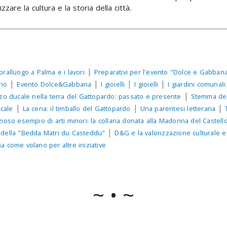
zare la cultura e la storia della città.
|
opralluogo a Palma e i lavori
Preparativi per l'evento "Dolce e Gabban
|
|
|
|
rio
Evento Dolce&Gabbana
I gioielli
I gioielli
I giardini comunali:
|
zzo ducale nella terra del Gattopardo: passato e presente
Stemma del
|
|
|
ucale
La cena: il timballo del Gattopardo
Una parentesi letteraria
ioso esempio di arti minori: la collana donata alla Madonna del Castell
|
della "Bedda Matri du Casteddu"
D&G e la valorizzazione culturale e 
na come volano per altre iniziative
~ • ~