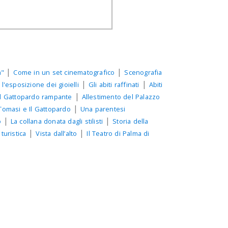
|
|
a"
Come in un set cinematografico
Scenografia
|
|
 l'esposizione dei gioielli
Gli abiti raffinati
Abiti
|
 Gattopardo rampante
Allestimento del Palazzo
|
Tomasi e Il Gattopardo
Una parentesi
|
|
o
La collana donata dagli stilisti
Storia della
|
|
turistica
Vista dall’alto
Il Teatro di Palma di