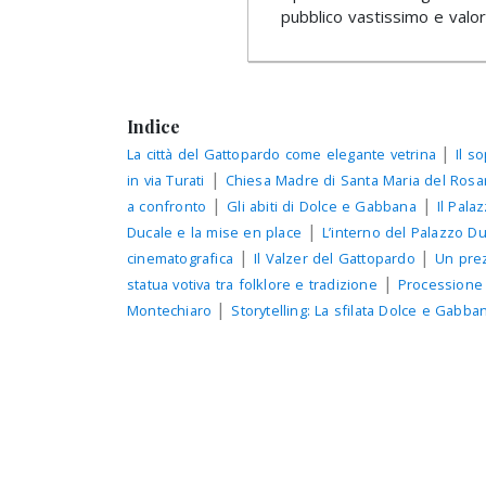
pubblico vastissimo e valoriz
Indice
|
La città del Gattopardo come elegante vetrina
Il s
|
in via Turati
Chiesa Madre di Santa Maria del Rosa
|
|
a confronto
Gli abiti di Dolce e Gabbana
Il Pala
|
Ducale e la mise en place
L’interno del Palazzo D
|
|
cinematografica
Il Valzer del Gattopardo
Un prez
|
statua votiva tra folklore e tradizione
Processione 
|
Montechiaro
Storytelling: La sfilata Dolce e Gabba